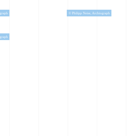
ograph
© Philipp Neise, Archiograph
ograph