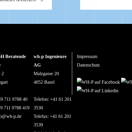
H Beratende
wh-p Ingenieure
Impressum
e
AG
Datenschutz
e 2
Malzgasse 20
tgart
4052 Basel
49 711 9788 40
Telefon: +41 61 201
49 711 9788 419
3530
fo@wh-p.de
Telefax: +41 61 201
3539