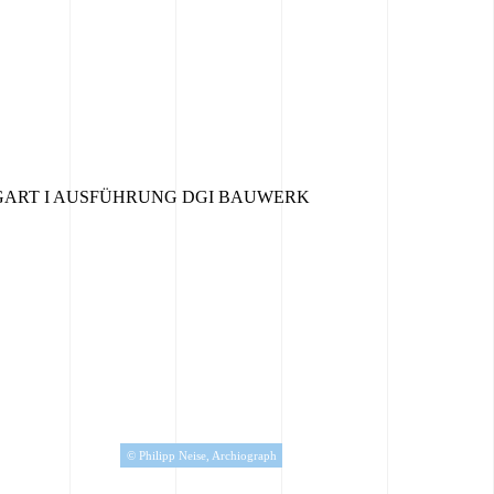
GART I AUSFÜHRUNG DGI BAUWERK
© Philipp Neise, Archiograph