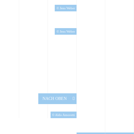
© Jens Weber
© Jens Weber
NACH OBEN
© Aldo Amoretti