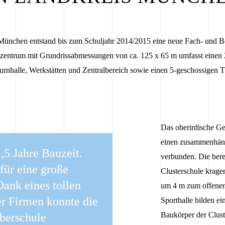
 München entstand bis zum Schuljahr 2014/2015 eine neue Fach- und Be
lzentrum mit Grundrissabmessungen von ca. 125 x 65 m umfasst einen 
rnhalle, Werkstätten und Zentralbereich sowie einen 5-geschossigen Th
Das oberirdische Ge
einen zusammenhäng
,5 Jahre Bauzeit.
verbunden. Die ber
 für eine große
Clusterschule krage
Dank eines tollen
um 4 m zum offenen 
r Firmen konnte die
Sporthalle bilden ei
Baukörper der Clust
berschule